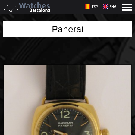
ESP
ENG
Panerai